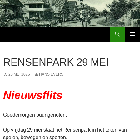
Ga
naar
de
inhoud
Zoeken
Buurtvereniging Boschoord Emmen
PRIMAI
MENU
RENSENPARK 29 MEI
20 MEI 2026
HANS EVERS
Nieuwsflits
Goedemorgen buurtgenoten,
Op vrijdag 29 mei staat het Rensenpark in het teken van
spelen, bewegen en sporten.