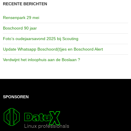
RECENTE BERICHTEN
Rensenpark 29 mei
Boschoord 90 jaar
Foto’s oudejaarsavond 2025 bij Scouting
Update Whatsapp Boschoord(t)jes en Boschoord Alert
Verdwijnt het inloophuis aan de Boslaan ?
SPONSOREN