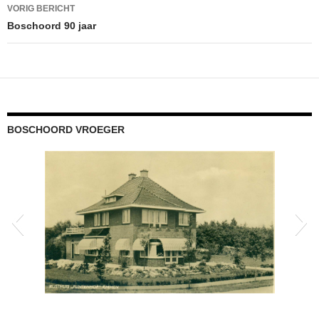
Bericht
VORIG BERICHT
navigatie
Boschoord 90 jaar
BOSCHOORD VROEGER
scannen0704