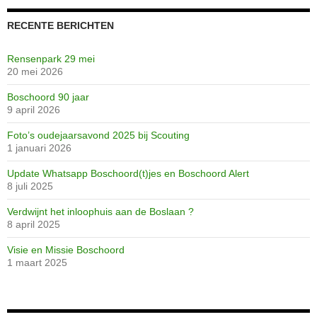
RECENTE BERICHTEN
Rensenpark 29 mei
20 mei 2026
Boschoord 90 jaar
9 april 2026
Huishoudschool
Grimme-station
scannen20710
Jeugdherberg
scannen0691
scannen0692
scannen0693
scannen0694
scannen0695
scannen0696
scannen0697
scannen0698
scannen0699
scannen0700
scannen0701
scannen0702
scannen0703
scannen0705
scannen0706
scannen0707
scannen0708
scannen0709
scannen0710
scannen0711
Dennenlaan
Image41
Image45
proef
Foto’s oudejaarsavond 2025 bij Scouting
1 januari 2026
Update Whatsapp Boschoord(t)jes en Boschoord Alert
8 juli 2025
Verdwijnt het inloophuis aan de Boslaan ?
8 april 2025
Visie en Missie Boschoord
1 maart 2025