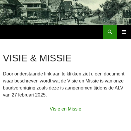
Ga
naar
de
inhoud
Zoeken
Buurtvereniging Boschoord Emmen
PRIMAI
MENU
VISIE & MISSIE
Door onderstaande link aan te klikken ziet u een document
waar beschreven wordt wat de Visie en Missie is van onze
buurtvereniging zoals deze is aangenomen tijdens de ALV
van 27 februari 2025.
Visie en Missie