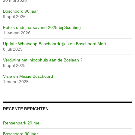
20 mei 2026
Boschoord 90 jaar
9 april 2026
Huishoudschool
Grimme-station
scannen20710
Jeugdherberg
scannen0691
scannen0692
scannen0693
scannen0695
scannen0696
scannen0697
scannen0698
scannen0699
scannen0700
scannen0701
scannen0702
scannen0703
scannen0704
scannen0705
scannen0706
scannen0707
scannen0708
scannen0709
scannen0710
scannen0711
Image41
Image45
proef
Foto’s oudejaarsavond 2025 bij Scouting
1 januari 2026
Update Whatsapp Boschoord(t)jes en Boschoord Alert
8 juli 2025
Verdwijnt het inloophuis aan de Boslaan ?
8 april 2025
Visie en Missie Boschoord
1 maart 2025
RECENTE BERICHTEN
Rensenpark 29 mei
Boschoord 90 jaar