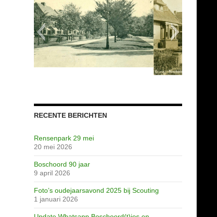
scannen0705
RECENTE BERICHTEN
Rensenpark 29 mei
20 mei 2026
Boschoord 90 jaar
9 april 2026
Huishoudschool
Grimme-station
scannen20710
Jeugdherberg
scannen0691
scannen0692
scannen0693
scannen0694
scannen0695
scannen0696
scannen0698
scannen0699
scannen0700
scannen0701
scannen0702
scannen0703
scannen0704
scannen0706
scannen0707
scannen0708
scannen0709
scannen0710
scannen0711
Dennenlaan
Image41
Image45
proef
Foto’s oudejaarsavond 2025 bij Scouting
1 januari 2026
Update Whatsapp Boschoord(t)jes en