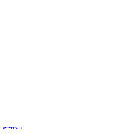
scannen0697
rt weergeven