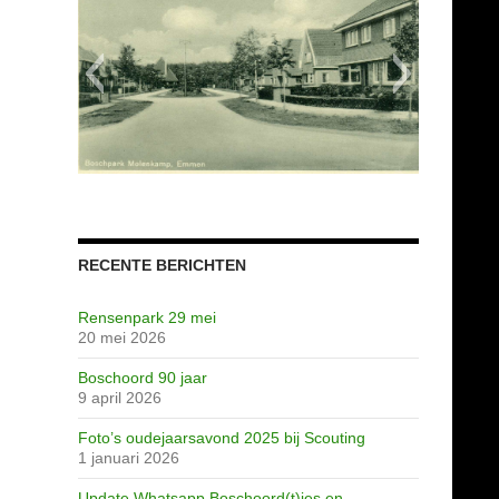
scannen0698
RECENTE BERICHTEN
Rensenpark 29 mei
20 mei 2026
Boschoord 90 jaar
9 april 2026
Huishoudschool
Grimme-station
scannen20710
Jeugdherberg
scannen0691
scannen0692
scannen0693
scannen0694
scannen0695
scannen0696
scannen0697
scannen0699
scannen0700
scannen0701
scannen0702
scannen0703
scannen0704
scannen0705
scannen0706
scannen0707
scannen0708
scannen0709
scannen0710
scannen0711
Dennenlaan
Image41
Image45
proef
Foto’s oudejaarsavond 2025 bij Scouting
1 januari 2026
Update Whatsapp Boschoord(t)jes en