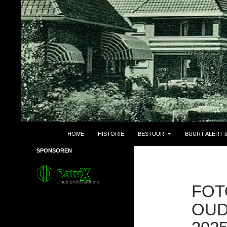
Ga
naar
de
inhoud
Zoeken
Buurtvereniging Boschoord Emmen
HOME
HISTORIE
BESTUUR
BUURT ALERT &
Sinds 1936
SPONSOREN
FOT
OUD