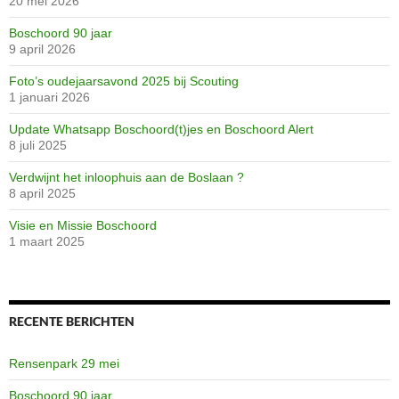
20 mei 2026
Boschoord 90 jaar
9 april 2026
Huishoudschool
Grimme-station
scannen20710
Jeugdherberg
scannen0691
scannen0693
scannen0694
scannen0695
scannen0696
scannen0697
scannen0698
scannen0699
scannen0700
scannen0701
scannen0702
scannen0703
scannen0704
scannen0705
scannen0706
scannen0707
scannen0708
scannen0709
scannen0710
scannen0711
Dennenlaan
Image41
proef
Foto’s oudejaarsavond 2025 bij Scouting
1 januari 2026
Update Whatsapp Boschoord(t)jes en Boschoord Alert
8 juli 2025
Verdwijnt het inloophuis aan de Boslaan ?
8 april 2025
Visie en Missie Boschoord
1 maart 2025
RECENTE BERICHTEN
Rensenpark 29 mei
Boschoord 90 jaar