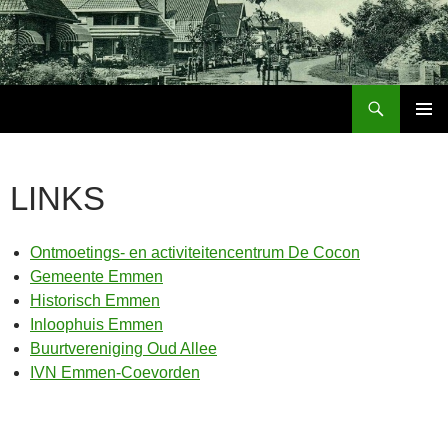
Ga
naar
de
inhoud
Zoeken
Buurtvereniging Boschoord Emmen
PRIMAI
MENU
LINKS
Ontmoetings- en activiteitencentrum De Cocon
Gemeente Emmen
Historisch Emmen
Inloophuis Emmen
Buurtvereniging Oud Allee
IVN Emmen-Coevorden